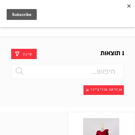
Shenkar
Logo
1 תוצאות
סינון
אנדראה אודיצ׳יני