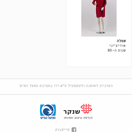
שמלה
אודיצ׳יני
שנות ה-80
הארכיון לאופנה ולטקסטיל ע"ש רוז בתמיכת מפעל הפיס
פייסבוק