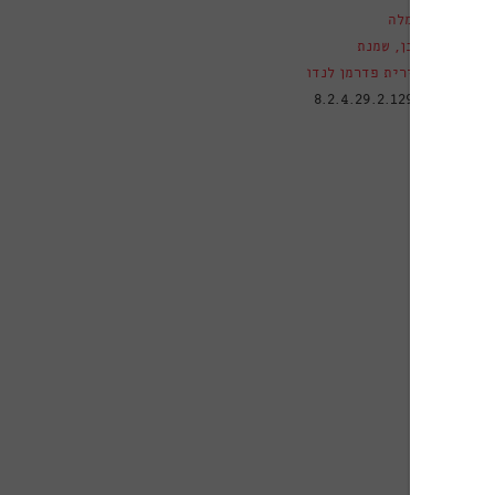
שמלה
לבן
,
שמנת
אירית פדרמן לנדו
טלוגי
8.2.4.29.2.1292