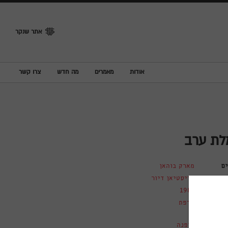
אתר שנקר
אודות
מאמרים
מה חדש
צרו קשר
ת ערב
ם
מארק בוהאן
כריסטיאן דיור
1982
צרפת
אופנה