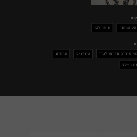
ות
קט המחוך
שחור לבן
ת
ף אירית פדרמן לנדו
כיווצים
פרחים
ת ה-80