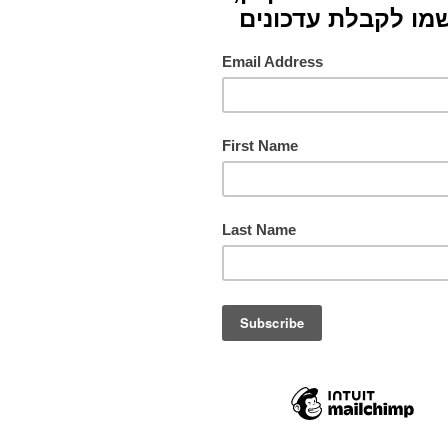
סוג
צבעים
תורם
מס. ק