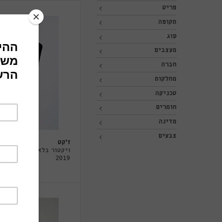
פריט
תקופה
סוג
מעצבים
חברה
מחלקות
טכניקה
חומרים
מדינה
צבעים
ז'קט
ויקטור בלאיש
2019