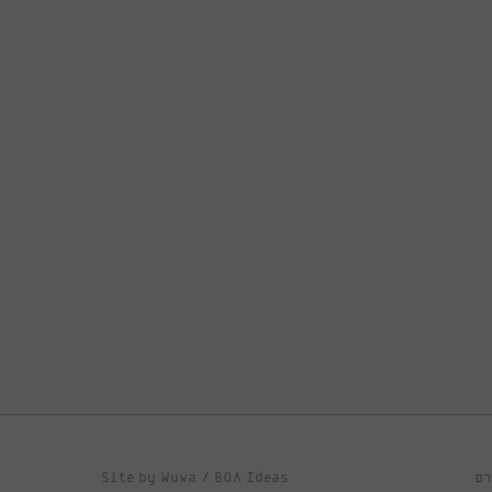
Site by
Wuwa
/
BOA Ideas
רם