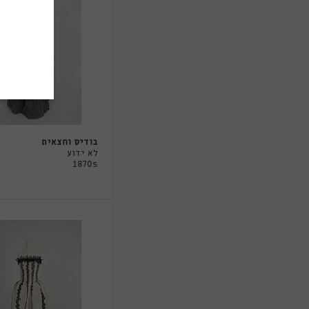
בודיס וחצאית
לא ידוע
1870s