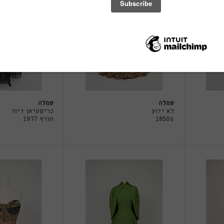
שמלה
שמלה
לא ידוע
כריסטיאן דיור
1850s
חורף 1977