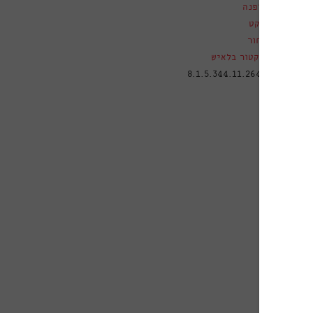
אופנה
ז'קט
שחור
ויקטור בלאיש
טלוגי
8.1.5.344.11.2649