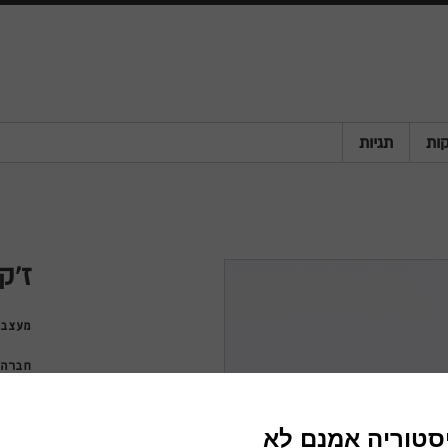
ות
תגיות
ז'ק
מעצבי
חברה
שנה
מדינה