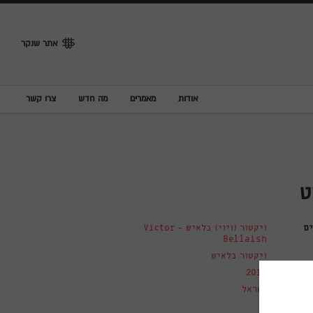
אתר שנקר
אודות
מאמרים
מה חדש
צרו קשר
ט
ם
ויקטור (ויוי) בלאיש - Victor
Bellaish
ויקטור בלאיש
2019
ישראל