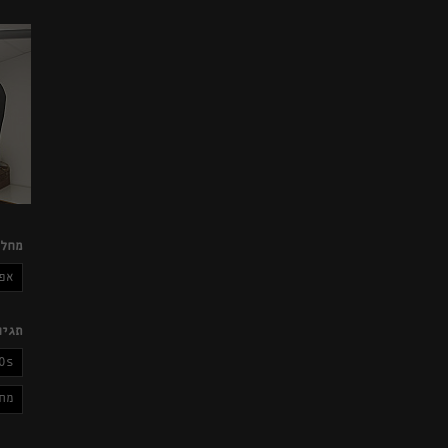
מחלק
אפ
תגיו
0s
מח