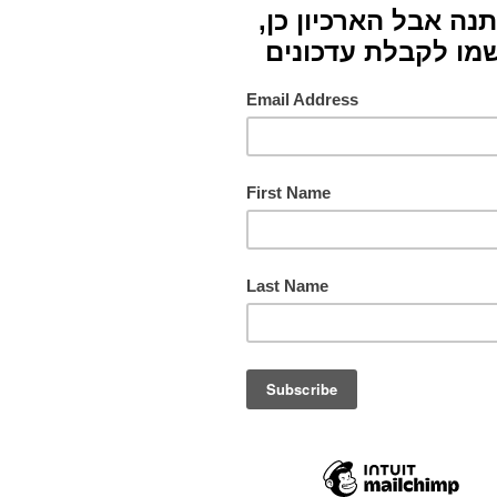
פריט
סוג
צבעים
תורם
מס. ק