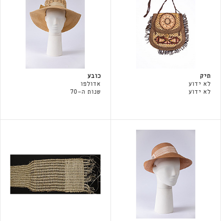
תיק
כובע
לא ידוע
אדולפו
לא ידוע
שנות ה-70