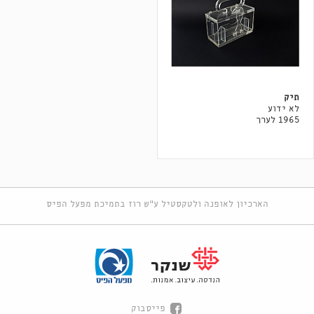
תיק
לא ידוע
1965 לערך
הארכיון לאופנה ולטקסטיל ע"ש רוז בתמיכת מפעל הפיס
פייסבוק