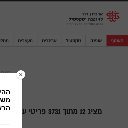
Shenkar
Logo
האוסף
אופנה
טקסטיל
אביזרים
מעצבים
מחלק
פוליאמיד
מציג
12
מתוך 3731 פריטי עיצוב