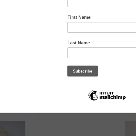
ז'קט מחויט
טי שירט
Ozbek
רף סימונס
שנת 2000 בקירוב
2010-2020