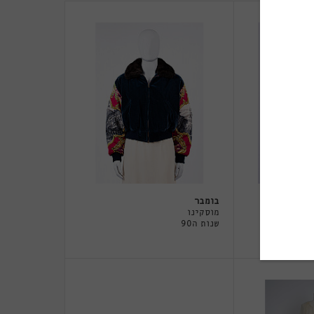
בומבר
מוסקינו
שנות ה90