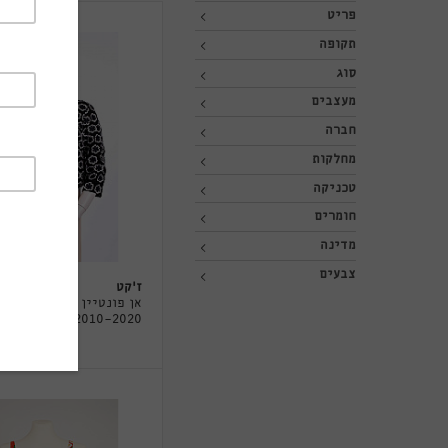
פריט
תקופה
סוג
מעצבים
חברה
מחלקות
טכניקה
חומרים
מדינה
צבעים
ז'קט
אן פונטיין
2010-2020