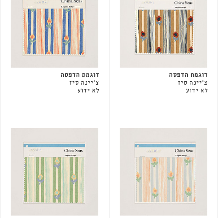
דוגמת הדפסה
דוגמת הדפסה
צ'יינה סיז
צ'יינה סיז
לא ידוע
לא ידוע