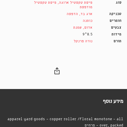
סוג
פיסת טקסטיל ארוגה
,
פיסת טקסטיל
מודפסת
טכניקה
ארג בד
,
הדפסה
חומרים
כותנה
צבעים
אדום
,
שמנת
מידות
8.5*9
תורם
נורה פרנקל
מידע נוסף
apparel yard goods - copper roller /Floral monotone - all
over, packed - פרחים