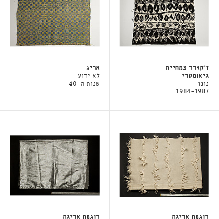
ז'קארד צמחייה
אריג
גיאומטרי
לא ידוע
נונו
שנות ה-40
1984-1987
דוגמת אריגה
דוגמת אריגה