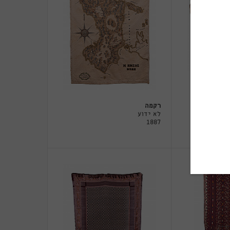
רקמה
לא ידוע
1887