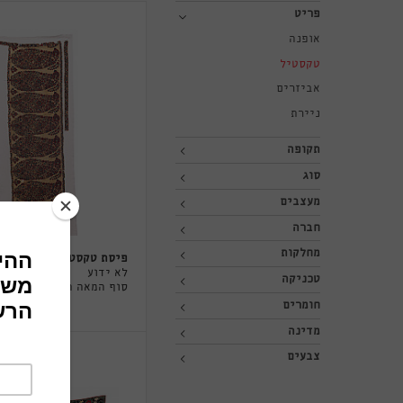
פריט
אופנה
טקסטיל
אביזרים
ניירת
תקופה
סוג
מעצבים
חברה
מחלקות
פיסת טקסטיל
לא ידוע
טכניקה
סוף המאה ה-19
חומרים
מדינה
צבעים