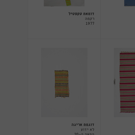
דומאת טקסטיל
רקמה
1977
דוגמת אריגה
לא ידוע
המאה ה-20