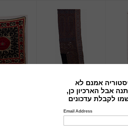
חלק משאל
טקסטיל רקום
לא ידוע
אתנוגרפי
תחילת המאה ה-20, סוף
לא ידוע
ה-19