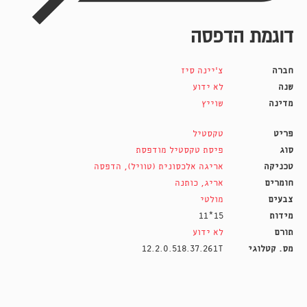
דוגמת הדפסה
חברה
צ'יינה סיז
שנה
לא ידוע
מדינה
שוייץ
פריט
טקסטיל
סוג
פיסת טקסטיל מודפסת
טכניקה
אריגה אלכסונית (טוויל)
,
הדפסה
חומרים
אריג
,
כותנה
צבעים
מולטי
מידות
15*11
תורם
לא ידוע
מס. קטלוגי
12.2.0.518.37.261T