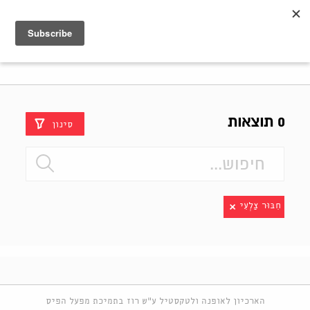
Shenkar
Logo
0 תוצאות
סינון
חִבּוּר צַלְעִי
הארכיון לאופנה ולטקסטיל ע"ש רוז בתמיכת מפעל הפיס