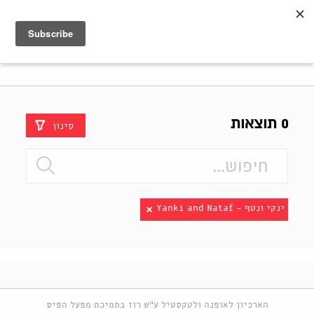
Shenkar
Logo
0 תוצאות
סינון
ינקי ונטף - Yanki and Nataf
הארכיון לאופנה ולטקסטיל ע"ש רוז בתמיכת מפעל הפיס