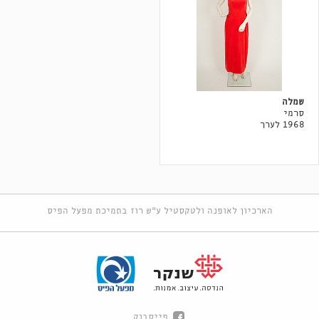
שמלה
סרמי
1968 לערך
הארכיון לאופנה ולטקסטיל ע"ש רוז בתמיכת מפעל הפיס
פייסבוק