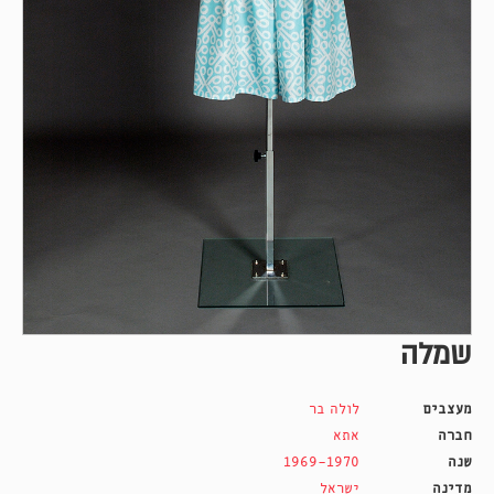
שמלה
מעצבים
לולה בר
חברה
אתא
שנה
1969-1970
מדינה
ישראל