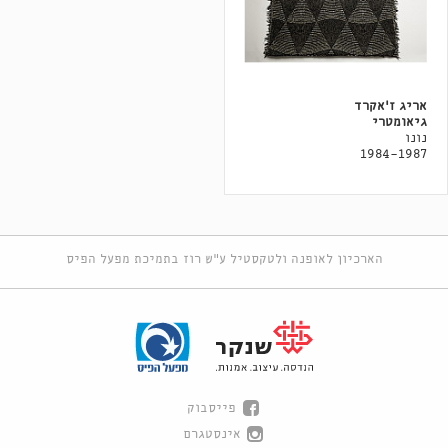
אריג ז'אקרד
גיאומטרי
נונו
1984-1987
הארכיון לאופנה ולטקסטיל ע"ש רוז בתמיכת מפעל הפיס
פייסבוק
אינסטגרם