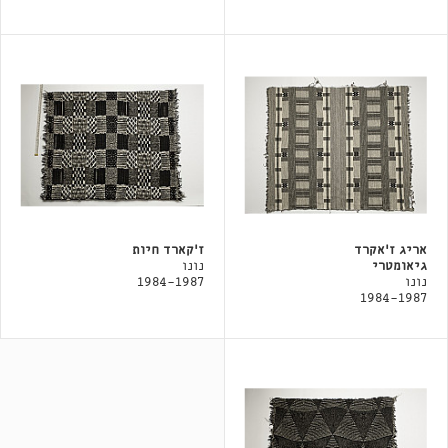
אריג ז'אקרד
ז'קארד חיות
גיאומטרי
נונו
נונו
1984-1987
1984-1987