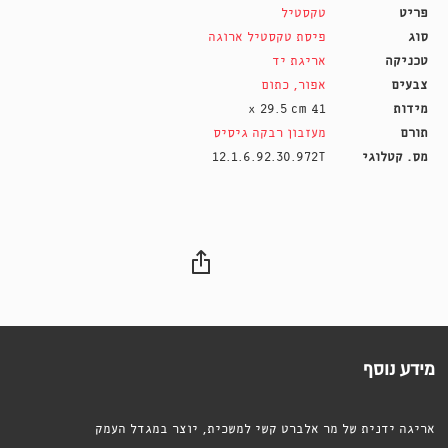
פריט
טקסטיל
סוג
פיסת טקסטיל ארוגה
טכניקה
אריגת יד
צבעים
אפור
,
כתום
מידות
41 x 29.5 cm
תורם
מעזבון רבקה גיסיס
מס. קטלוגי
12.1.6.92.30.972T
מידע נוסף
אריגה ידנית של מר אלברט קשי למשכית, יוצר במגדל העמק