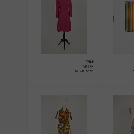
שמלה
אילקה
שנות ה-60