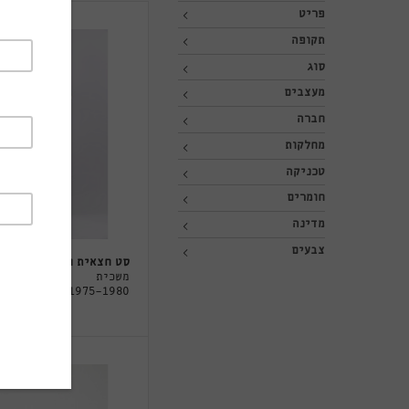
פריט
תקופה
סוג
מעצבים
חברה
מחלקות
טכניקה
חומרים
מדינה
צבעים
סט חצאית וחולצה
משכית
1975-1980