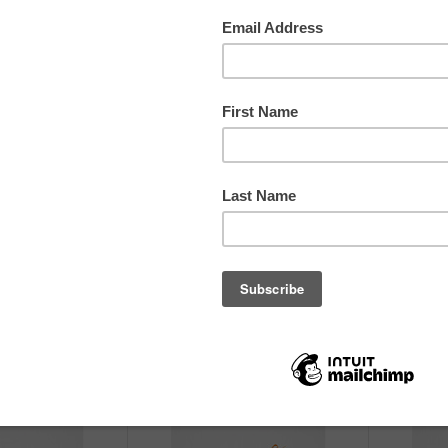
ז׳קט
שמלה
משכית
רקמה
1967-1976
1975-1980