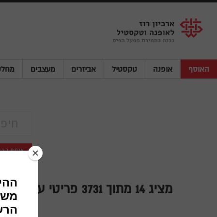
Shenkar
Logo
האוסף
אופנה
טקסטיל
אביזרים
מעצבים
מחלק
אוסף רבק
מציג
14
מתוך 3731 פריטי עיצוב