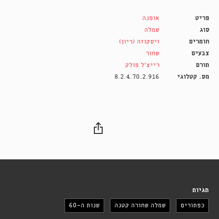
פריט
אופנה
סוג
שמלה
חומרים
ויסקוזה (ריון)
צבעים
שחור
תורם
רייצ׳ל פולק
מס. קטלוגי
8.2.4.70.2.916
תגיות
כפתורים
שמלה שחורה קטנה
שנות ה-60