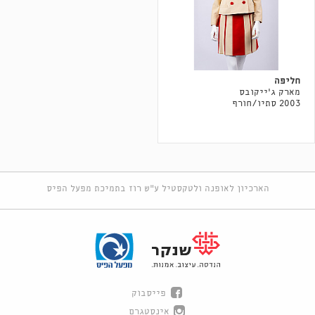
חליפה
מארק ג'ייקובס
2003 סתיו/חורף
הארכיון לאופנה ולטקסטיל ע"ש רוז בתמיכת מפעל הפיס
פייסבוק
אינסטגרם