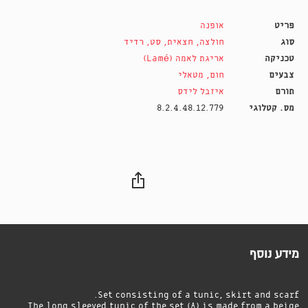
פריט
אופנה
סוג
חולצה
,
חצאית
,
סט
,
רדיד
טכניקה
אריגת לאמה (Lamé)
צבעים
חום
,
מטאלי
תורם
איזבל לידס
מס. קטלוגי
8.2.4.48.12.779
מידע נוסף
Set consisting of a tunic, skirt and scarf.
The long sleeved tunic of the set (A) is made from a beige