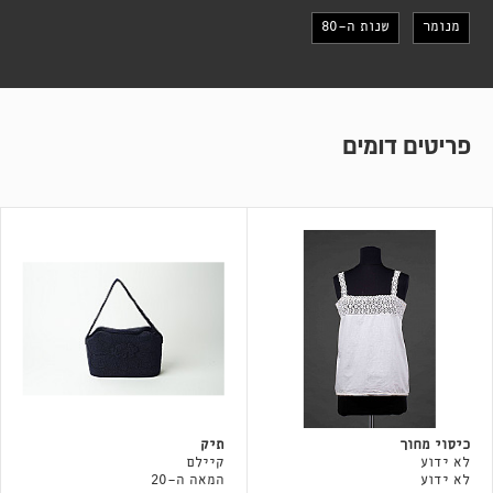
מנומר
שנות ה-80
פריטים דומים
כיסוי מחוך
תיק
לא ידוע
קיילם
לא ידוע
המאה ה-20