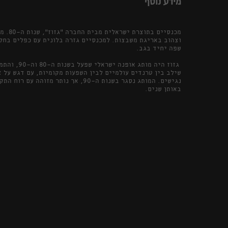
מידע נוסף
מכנסיים
וצהוב באריגת משבצות. למכנסיים גזרה בלונית עם כפלים בחלק
שפה יחיד בגב.
גזוז היה מותג
שילב בין טרנדים עולמיים לבין השפעות מקומיות, עם דגש על 
נגישים. המותג נסגר בשנות ה־90, אך נותר 
באותן שנים.