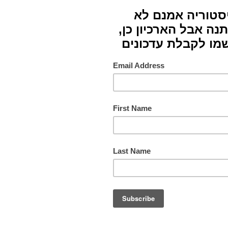
חומרי
צבעים
תורם
מס. ק