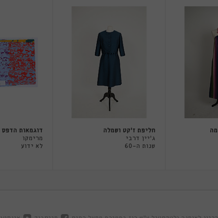
מה
חליפת ז׳קט ושמלה
דוגמאות הדפס
ג׳יין דרבי
מרימקו
שנות ה-60
לא ידוע