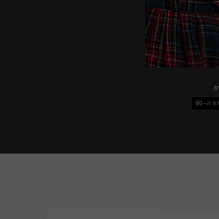
ת
ת ה-80