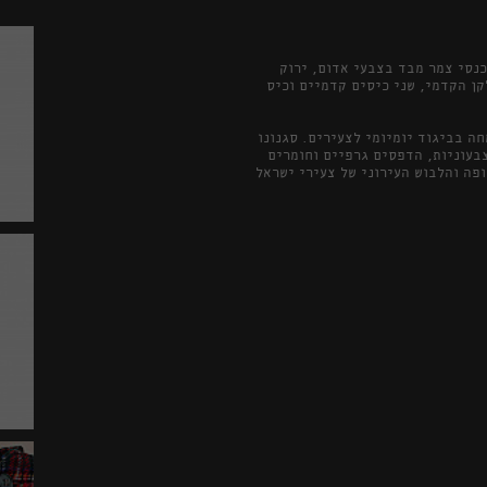
 בתוצרת ישראלית מבית החברה "גזוז", שנות ה-80. מכנסי צמר מבד בצבעי אדום, ירוק
ן הקדמי, שני כיסים קדמיים וכיס
 אופנה ישראלי שפעל בשנות ה־80 וה־90, והתמחה בביגוד יומיומי לצעירים. סגנונו
צבעוניות, הדפסים גרפיים וחומרים
מזוהה עם רוח התקופה והלבוש העירוני של צעירי ישראל