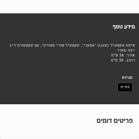
מידע נוסף
פיסת טקסטיל בסגנון 'אפאני', טקסטיל סורי מסורתי, עם טקסטורת ריב
דקה מאוד.
אורך: 34 ס"מ
רוחב: 30 ס"מ
תגיות
פסים
פריטים דומים