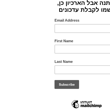
אופנה ולטקסטיל ע"ש רוז
3731 פריטים
/
298 מעצבים