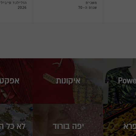
משכית
הולילנד סיבילי
שנות ה-70
2026
Powe
איקונות
אפקט 
פרא
יפה בורוד
לא כל ה