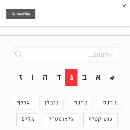
Shenkar
Logo
#
א
ב
ג
ד
ה
ו
ז
ח
ג'ינס
ג׳ינס
גובלן
גולף
גוש קטיף
גיאומטרי
גלים