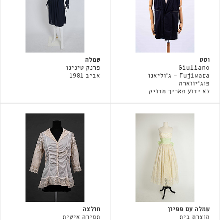
וסט
שמלה
Giuliano
פרנק טינינו
Fujiwara - ג'וליאנו
אביב 1981
פוג'יווארה
לא ידוע תאריך מדויק
שמלה עם פפיון
חולצה
תוצרת בית
תפירה אישית