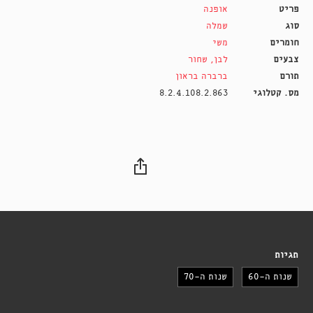
פריט
אופנה
סוג
שמלה
חומרים
משי
צבעים
לבן
,
שחור
תורם
ברברה בראון
מס. קטלוגי
8.2.4.108.2.863
תגיות
שנות ה-60
שנות ה-70