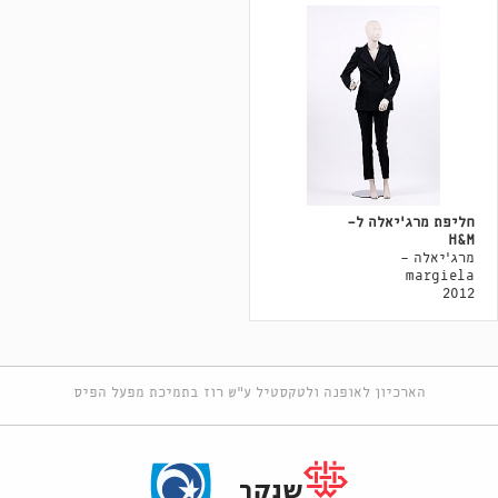
חליפת מרג'יאלה ל-
H&M
מרג'יאלה -
margiela
2012
הארכיון לאופנה ולטקסטיל ע"ש רוז בתמיכת מפעל הפיס