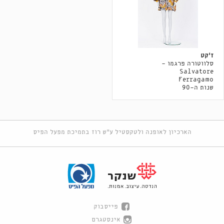
ז'קט
סלווטורה פרגמו -
Salvatore
Ferragamo
שנות ה-90
הארכיון לאופנה ולטקסטיל ע"ש רוז בתמיכת מפעל הפיס
פייסבוק
אינסטגרם