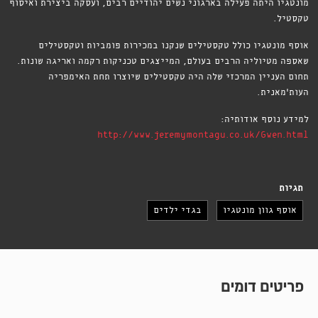
מונטגיו היתה פעילה בארגוני נשים יהודיים רבים, ועסקה ביצירת ואיסוף
טקסטיל.
אוסף מונטגיו כולל טקסטילים שנקנו במכירות פומביות וטקסטילים
שאספה מטיוליה הרבים בעולם, המייצגים טכניקות רקמה ואריגה שונות.
תחום העניין המרכזי שלה היה טקסטילים שיוצרו תחת האימפריה
העות'מאנית.
למידע נוסף אודותיה:
http://www.jeremymontagu.co.uk/Gwen.html
תגיות
אוסף גוון מונטגיו
בגדי ילדים
פריטים דומים