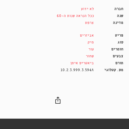
חברה
לא ידוע
שנה
ככל הנראה שנות ה-60
מדינה
צרפת
פריט
אביזרים
סוג
תיק
חומרים
עור
צבעים
שחור
תורם
ביאטריס איתן
מס. קטלוגי
10.2.3.999.3.594A