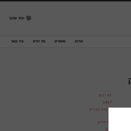
אתר שנקר
אודות
מאמרים
מה חדש
צרו קשר
לא ידוע
1967
ארצות הברית
אביזרים
תיק