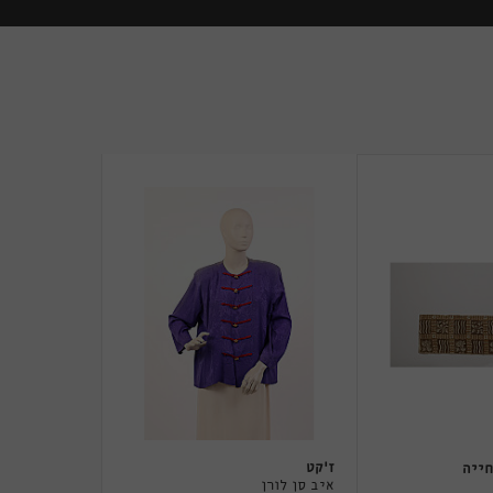
ז'קט
חייה
איב סן לורן