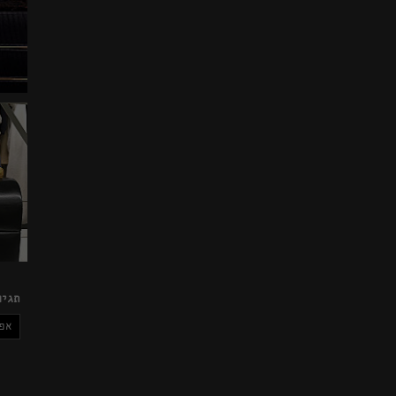
תגיו
אפ