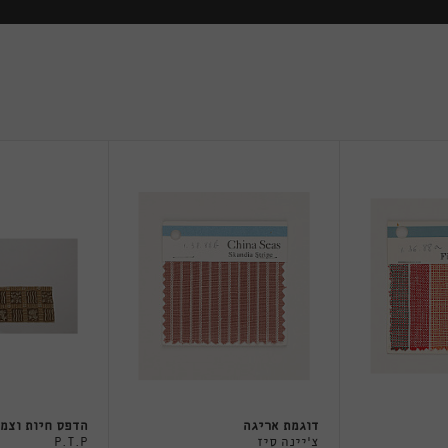
דוגמת אריגה
הדפס חיות וצמ
צ'יינה סיז
P.T.P