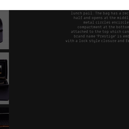
Black patent leather bag th
lunch pail. The bag has a re
half and opens at the middl
metal circles encircle
compartment at the bottom
attached to the top which ca
brand name 'Prestige' is em
with a lock style closure and f