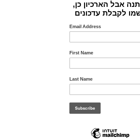
חומרי
צבעים
מידות
תורם
מס. ק
תמונ