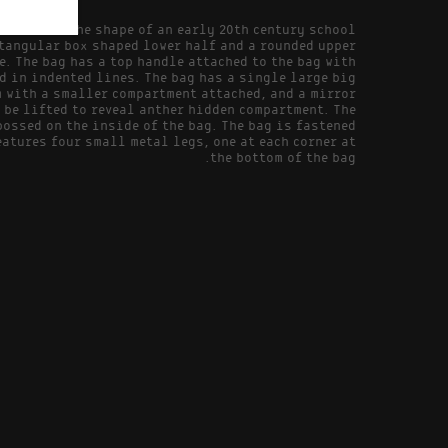
at mimics the shape of an early 20th century school
ctangular box shaped lower half and a rounded upper
e. The bag has a top handle attached to the bag with
d in indented lines. The bag has a single large big
 with a smaller compartment attached, and a mirror
n be lifted to reveal anther hidden compartment. The
bossed on the inside of the bag. The bag is fastened
eatures four small metal legs, one at each corner at
the bottom of the bag.