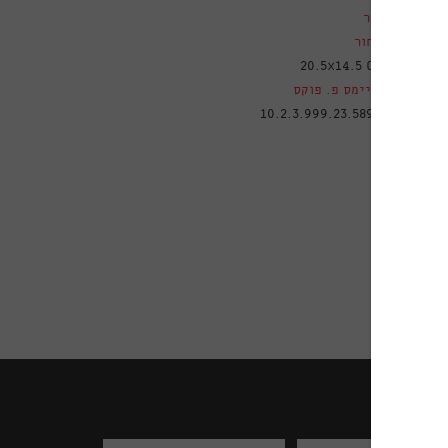
ם
עור
שחור
20.5X14.5 CM
ג'יימס פ. פוקס
טלוגי
10.2.3.999.23.589A
ות נוספות