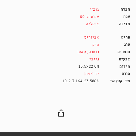
חברה
גוצ'י
שנה
שנות ה-60
מדינה
איטליה
פריט
אביזרים
סוג
תיק
חומרים
כותנה
,
סאטן
צבעים
נייבי
מידות
15.5X22 CM
תורם
יד ויצמן
מס. קטלוגי
10.2.3.164.23.586A