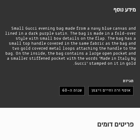
מידע נוסף
Small Gucci evening bag made from a navy blue canvas and
lined in a dark purple satin. The bag is made in a fold-over
style with small bow details on the flap. The bag has a
small top handle covered in the same fabric as the bag and
two gold covered metal loops attaching the handle to the
bag. On the inside, the bag contains a large open pocket and
a smaller stiffened pocket with the words 'Made in Italy by
Gucci' stamped on it in gold.
תגיות
אוסף ורה וחיים ויצמן
שנות ה-60
פריטים דומים