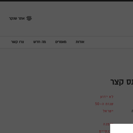
אתר שנקר
אודות
מאמרים
מה חדש
צרו קשר
ס קצר
לא ידוע
שנות ה-50
ישראל
אופנה
מכנסיים