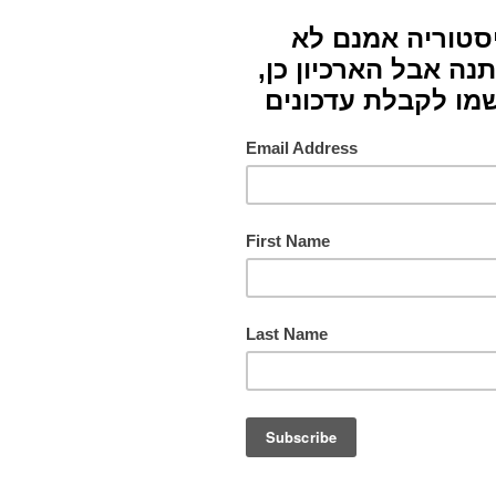
חומרי
צבעים
תורם
מס. ק