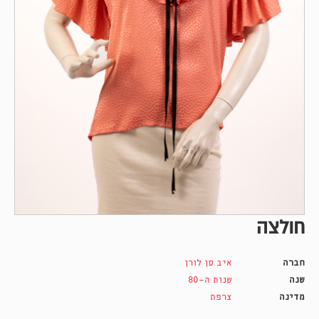
חולצה
חברה
איב סן לורן
שנה
שנות ה-80
מדינה
צרפת