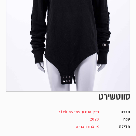
סווטשירט
חברה
ריק אוונס rick owens
שנה
2020
מדינה
ארצות הברית