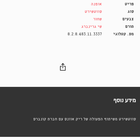
פריט
אופנה
סוג
סווטשירט
צבעים
שחור
תורם
שי גרינברג
מס. קטלוגי
8.2.8.483.11.3337
מידע נוסף
סווטשירט משיתוף הפעולה של ריק אוונס עם חברת קונברס