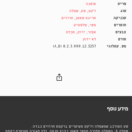
פריט
אופנה
סוג
ז'קט
,
סט
,
שמלה
טכניקה
אריגת סאטן
,
חרוזים
חומרים
משי
,
פלסטיק
צבעים
אפור
,
ירוק
,
תכלת
תורם
לא ידוע
מס. קטלוגי
8.2.3.999.12.3257 (A,B)
מידע נוסף
סט המורכב שמשמלה וז׳קט מעוטרים ברקמת חרוזים כבדה.
שמלה A: השמלה תפורה ממשי סאטן בצבע מנטה, ולה חגורה מעוטרת רקמת