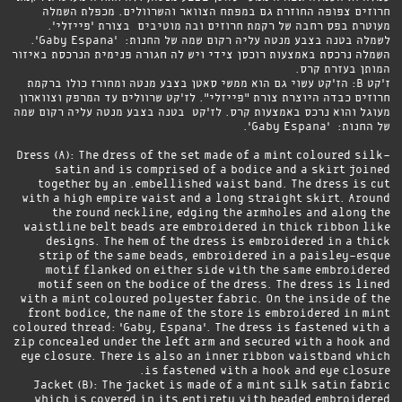
חרוזים צפופה החוזרת גם במפתח הצוואר והשרוולים. מכפלת השמלה
מעוטרת בפס רחבה של רקמת חרוזים ובה מוטיבים בצורת 'פייזלי'.
לשמלה בטנה בצבע מנטה עליה רקום שמה של החנות: 'Gaby Espana'.
השמלה נרכסת באמצעות רוכסן צידי ויש לה חגורה פנימית הנרכסת באיזור
המותן בעזרת קרס.
ז'קט B: הז'קט עשוי גם הוא ממשי סאטן בצבע מנטה ומחורז כולו ברקמת
חרוזים כבדה היוצרת צורת ״פייזלי״. לז'קט שרוולים עד המרפק וצווארון
מעוגל והוא נרכס באמצעות קרס. לז׳קט בטנה בצבע מנטה עליה רקום שמה
של החנות: 'Gaby Espana׳.
Dress (A): The dress of the set made of a mint coloured silk-
satin and is comprised of a bodice and a skirt joined
together by an .embellished waist band. The dress is cut
with a high empire waist and a long straight skirt. Around
the round neckline, edging the armholes and along the
waistline belt beads are embroidered in thick ribbon like
designs. The hem of the dress is embroidered in a thick
strip of the same beads, embroidered in a paisley-esque
motif flanked on either side with the same embroidered
motif seen on the bodice of the dress. The dress is lined
with a mint coloured polyester fabric. On the inside of the
front bodice, the name of the store is embroidered in mint
coloured thread: 'Gaby, Espana'. The dress is fastened with a
zip concealed under the left arm and secured with a hook and
eye closure. There is also an inner ribbon waistband which
is fastened with a hook and eye closure.
Jacket (B): The jacket is made of a mint silk satin fabric
which is covered in its entirety with beaded embroidered