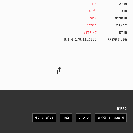
פריט
אופנה
סוג
ז'קט
חומרים
צמר
צבעים
בורדו
תורם
לא ידוע
מס. קטלוגי
8.1.4.178.11.3180
תגיות
אופנה ישראלית
כיסים
צמר
שנות ה-60