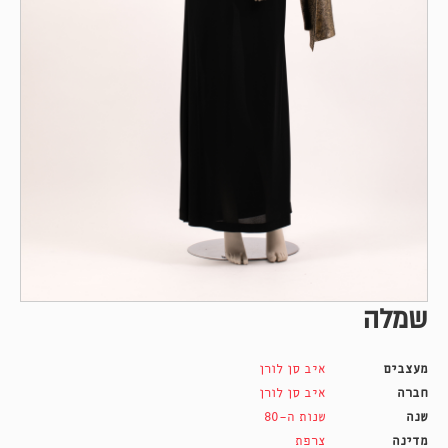
שמלה
מעצבים
איב סן לורן
חברה
איב סן לורן
שנה
שנות ה-80
מדינה
צרפת