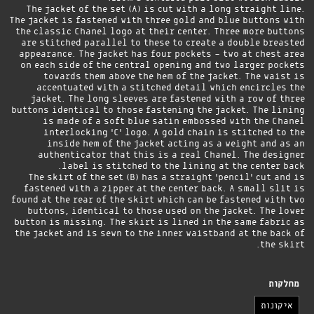
The jacket of the set (A) is cut with a long straight line.
The jacket is fastened with three gold and blue buttons with
the classic Chanel logo at their center. Three more buttons
are stitched parallel to these to create a double breasted
appearance. The jacket has four pockets - two at chest area
on each side of the central opening and two larger pockets
towards them above the hem of the jacket. The waist is
accentuated with a stitched detail which encircles the
jacket. The long sleeves are fastened with a row of three
buttons identical to those fastening the jacket. The lining
is made of a soft blue satin embossed with the Chanel
interlocking 'C' logo. A gold chain is stitched to the
inside hem of the jacket acting as a weight and as an
authenticator that this is a real Chanel. The designer
label is stitched to the lining at the center back.
The skirt of the set (B) has a straight 'pencil' cut and is
fastened with a zipper at the center back. A small slit is
found at the rear of the skirt which can be fastened with two
buttons, identical to those used on the jacket. The lower
button is missing. The skirt is lined in the same fabric as
the jacket and is sewn to the inner waistband at the back of
the skirt.
מחלקות
איקונות