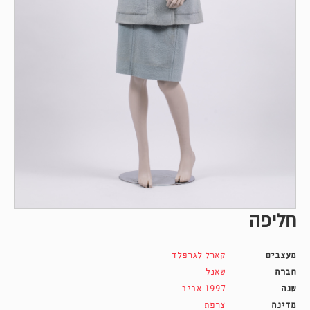
חליפה
מעצבים
קארל לגרפלד
חברה
שאנל
שנה
1997 אביב
מדינה
צרפת