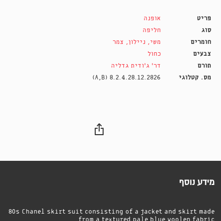
פריט
אופנה
סוג
חליפה
חומרים
משי
,
ניילון
,
צמר
צבעים
כחול
תורם
דר' ג'ודית גדליה
מס. קטלוגי
8.2.4.28.12.2826 (A,B)
מידע נוסף
80s Chanel skirt suit consisting of a jacket and skirt made
from a textured pale blue woolen fabric.