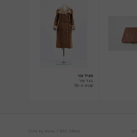
מעיל עור
בגד עור
שנות ה-70
Site by
Wuwa
/
BOA Ideas
רם