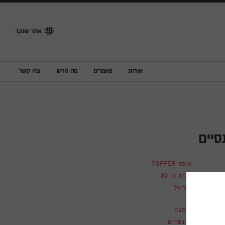
אתר שנקר
אודות
מאמרים
מה חדש
צרו קשר
סיים
טופר TOPPER
שנות ה-80
ישראל
אופנה
מכנסיים