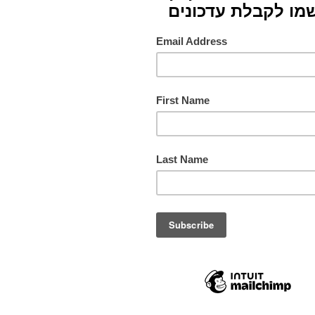
צבעים
תורם
מס. ק