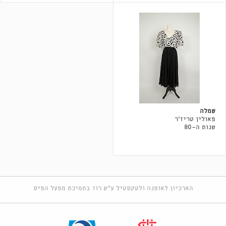
שמלה
פאולין טריז'ר
שנות ה-80
הארכיון לאופנה ולטקסטיל ע"ש רוז בתמיכת מפעל הפיס