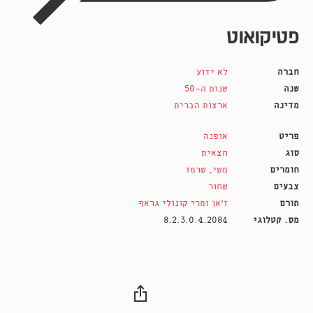
פטיקואוט
חברה
לא ידוע
שנה
שנות ה-50
מדינה
ארצות הברית
פריט
אופנה
סוג
חצאית
חומרים
משי
,
שרמז
צבעים
שחור
תורם
ז׳אן ומרי קונולי גראף
מס. קטלוגי
8.2.3.0.4.2084