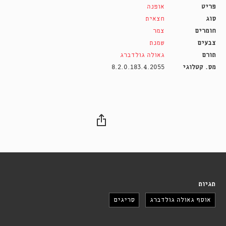
פריט
אופנה
סוג
חצאית
חומרים
צמר
צבעים
שמנת
תורם
גאולה גולדברג
מס. קטלוגי
8.2.0.183.4.2055
תגיות
אוסף גאולה גולדברג
סריגים