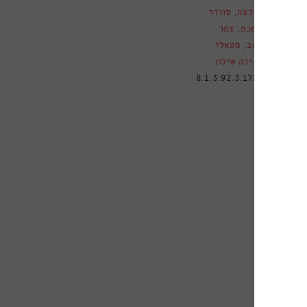
חולצה
,
סוודר
ם
מתכת
,
צמר
זהב
,
מטאלי
פנינה שילון
טלוגי
8.1.3.92.3.1731