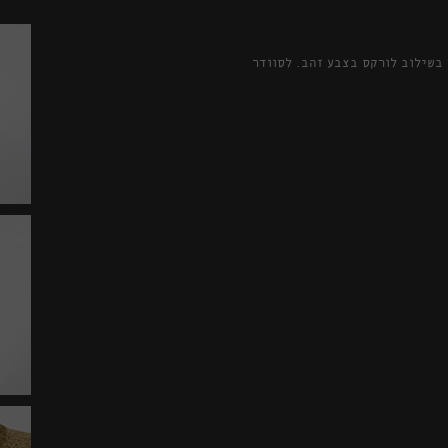
הסוודר עשוי צמר בשילוב לורקס בצבע זהב. לסוודר