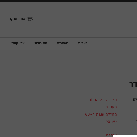
אתר שנקר
אודות
מאמרים
מה חדש
צרו קשר
דר
ם
פיני לייטרסדורף
משכית
תחילת שנות ה-60
ישראל
אופנה