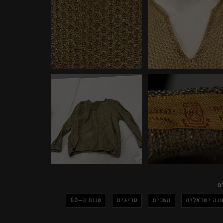
ת
פנה ישראלית
משכית
סריגים
שנות ה-60