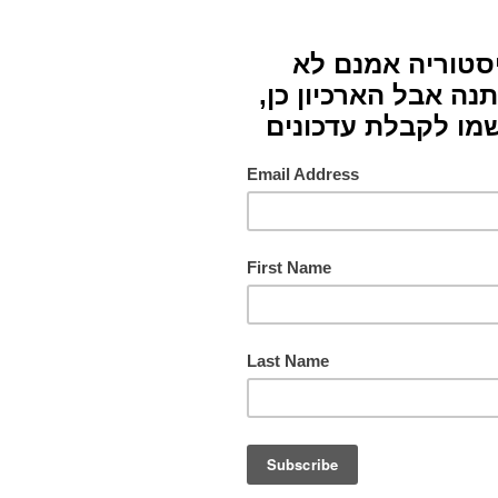
סוג
חומרי
צבעים
תורם
מס. ק