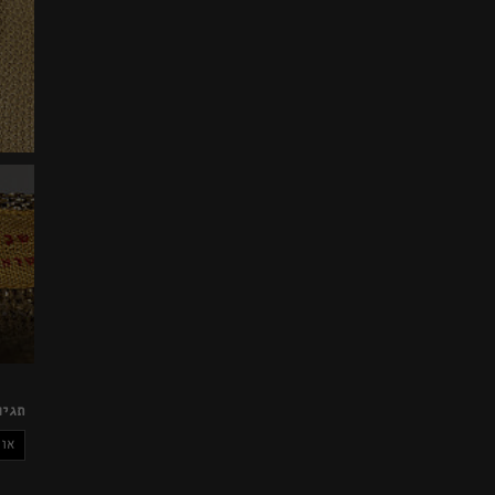
תגיו
או