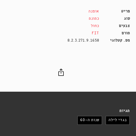
פריט
אופנה
סוג
כתונת
צבעים
כחול
תורם
FIT
מס. קטלוגי
8.2.3.271.9.1658
תגיות
בגדי לילה
שנות ה-60