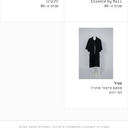
Essence by Mail
ולנטינו
שנות ה-80
שנות ה-80
מעיל
סאקס פיפת' אווניו
לא ידוע
הארכיון לאופנה ולטקסטיל ע"ש רוז בתמיכת מפעל הפיס