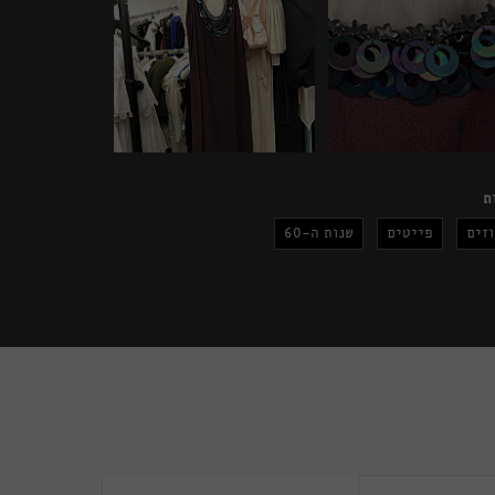
ת
זים
פייטים
שנות ה-60