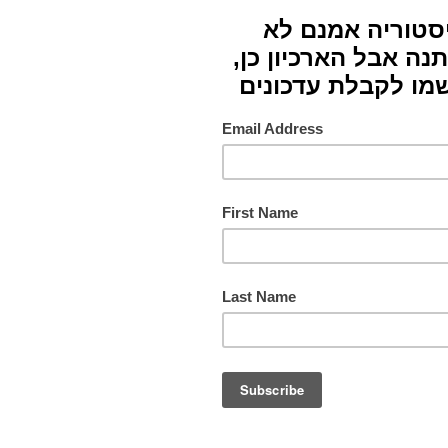
חומרי
צבעים
תורם
מס. ק