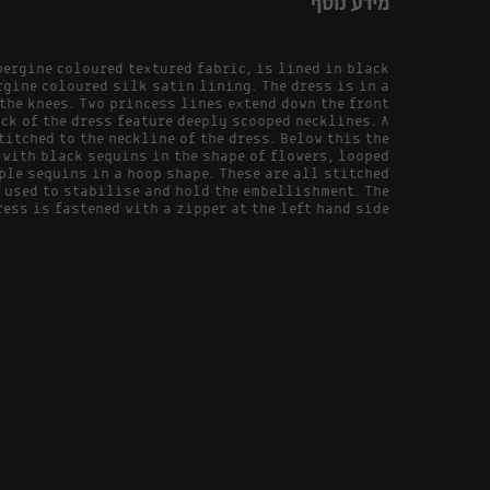
מידע נוסף
bergine coloured textured fabric, is lined in black
rgine coloured silk satin lining. The dress is in a
the knees. Two princess lines extend down the front
ack of the dress feature deeply scooped necklines. A
titched to the neckline of the dress. Below this the
with black sequins in the shape of flowers, looped
ple sequins in a hoop shape. These are all stitched
 used to stabilise and hold the embellishment. The
ress is fastened with a zipper at the left hand side.