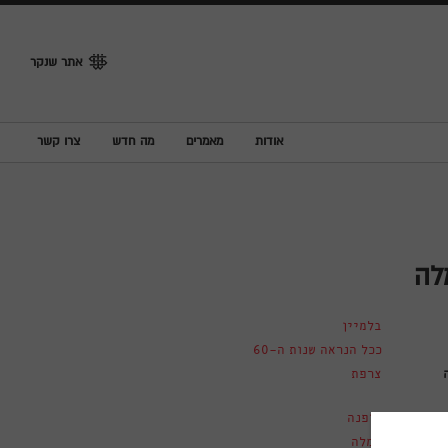
אתר שנקר
אודות
מאמרים
מה חדש
צרו קשר
לה
בלמיין
ככל הנראה שנות ה-60
צרפת
אופנה
שמלה