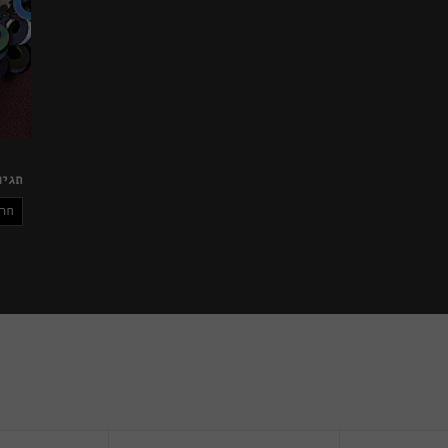
תגיו
חרו