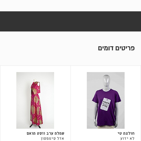
פריטים דומים
חולצת טי
שמלת ערב ווסט תואם
לא ידוע
אדל סימפסון