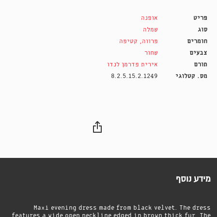
פריט
אופנה
סוג
שמלה
חומרים
פרווה
,
קטיפה
צבעים
שחור
תורם
אירית פדרמן לנדו
מס. קטלוגי
8.2.5.15.2.1249
מידע נוסף
Maxi evening dress made from black velvet. The dress
features a wide open neckline edged in brown thick fur. The