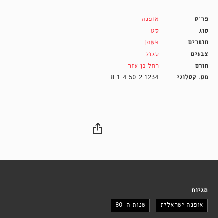
פריט
אופנה
סוג
סט
חומרים
פשתן
צבעים
סגול
תורם
רחל בן עזר
מס. קטלוגי
8.1.4.50.2.1234
תגיות
אופנה ישראלית
שנות ה-80