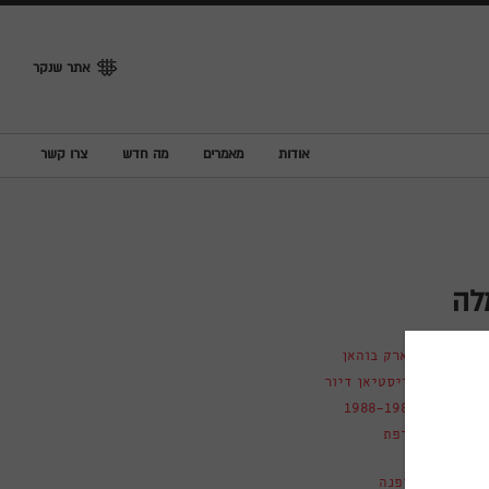
אתר שנקר
אודות
מאמרים
מה חדש
צרו קשר
לה
ם
מארק בוהאן
כריסטיאן דיור
1988-1989
צרפת
אופנה