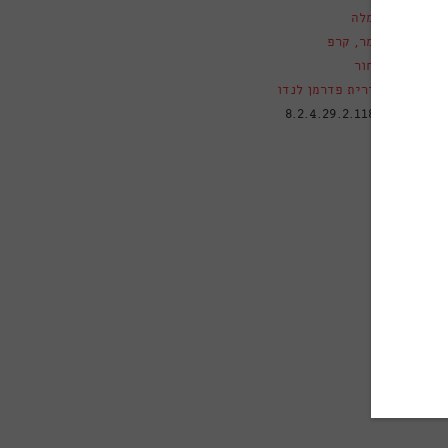
שמלה
ם
צמר
,
קרפ
שחור
אירית פדרמן לנדו
טלוגי
8.2.4.29.2.1181