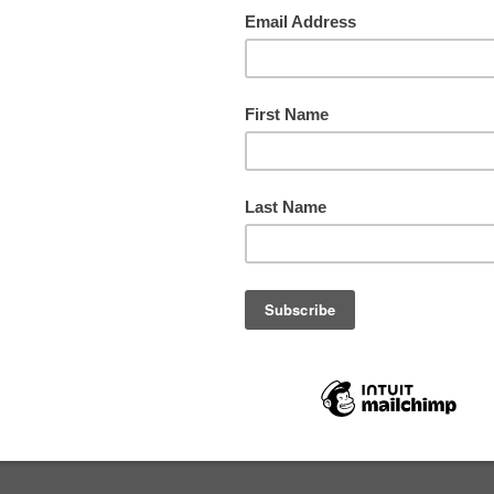
סוג
חומרי
צבעים
תורם
מס. ק